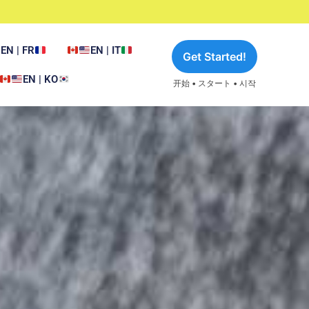
EN | FR
EN | IT
Get Started!
EN | KO
开始 • スタート • 시작