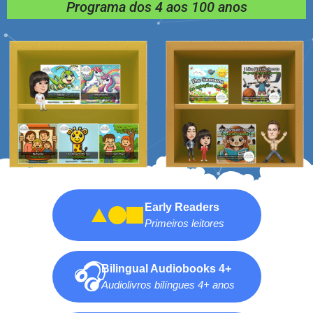
Programa dos 4 aos 100 anos
Early Readers
Primeiros leitores
🎧
Bilingual Audiobooks 4+
Audiolivros bilíngues 4+ anos