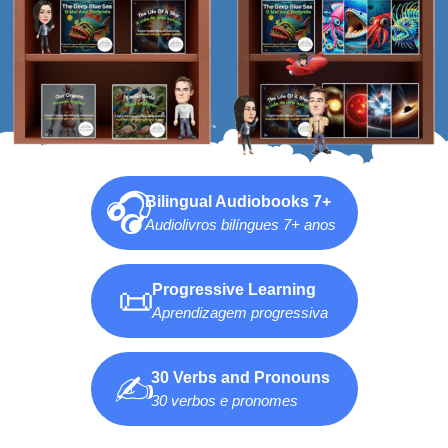
🎧
Bilingual Audiobooks 7+
Audiolivros bilíngues 7+ anos
📜
Progressive Learning
Aprendizagem progressiva
30 Verbs and Pronouns
✍️
30 verbos e pronomes