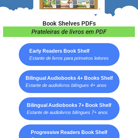
Book Shelves PDFs
Prateleiras de livros em PDF
Early Readers Book Shelf
Estante de livros para primeiros leitores
Bilingual Audiobooks 4+ Books Shelf
Estante de audiolivros bilíngues 4+ anos
Bilingual Audiobooks 7+ Book Shelf
Estante de audiolivros bilíngues 7+ anos
Progressive Readers Book Shelf