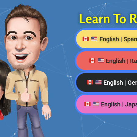
Learn To 
English | Spa
English | It
English | G
English | Ja