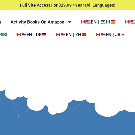
Full Site Access For $29.99 / Year (All Languages)
s
Activity Books On Amazon
EN | ES
R
EN | DE
EN | ZH
EN | JA