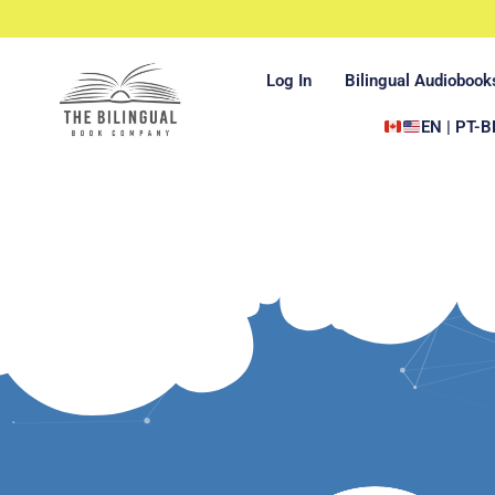
Log In
Bilingual Audiobook
EN | PT-B