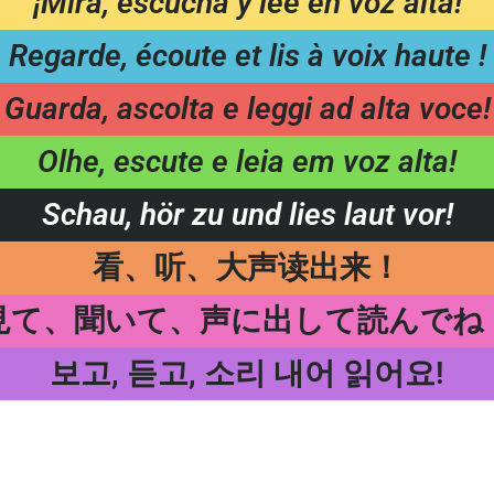
¡Mira, escucha y lee en voz alta!
Regarde, écoute et lis à voix haute !
Guarda, ascolta e leggi ad alta voce!
Olhe, escute e leia em voz alta!
Schau, hör zu und lies laut vor!
看、听、大声读出来！
見て、聞いて、声に出して読んでね
보고, 듣고, 소리 내어 읽어요!