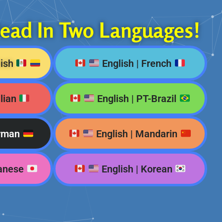
Read In Two Languages!
nish
English | French
alian
English | PT-Brazil
erman
English | Mandarin
panese
English | Korean