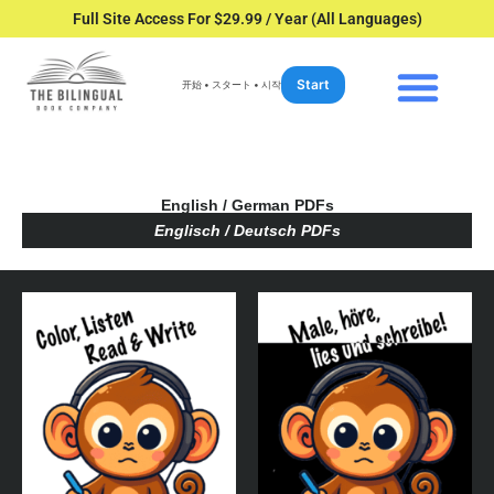
Full Site Access For $29.99 / Year (All Languages)
Start
开始 • スタート • 시작
English / German PDFs
Englisch / Deutsch PDFs