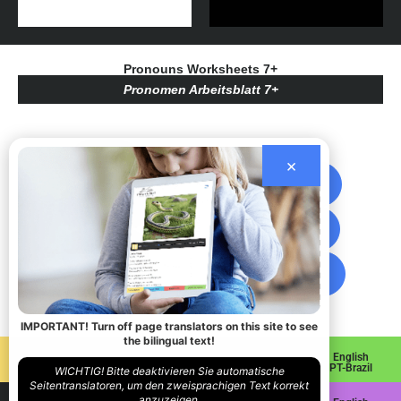
Pronouns Worksheets 7+
Pronomen Arbeitsblatt 7+
×
I / Ich
She / Sie
You / Sie
We / Wir
You / Du
They / Sie
He / Er
IMPORTANT! Turn off page translators on this site to see
the bilingual text!
English
English
English
English
Spanish
French
Italian
PT-Brazil
WICHTIG! Bitte deaktivieren Sie automatische
Seitentranslatoren, um den zweisprachigen Text korrekt
anzuzeigen.