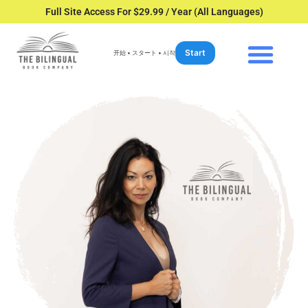
Full Site Access For $29.99 / Year (All Languages)
Start
开始 • スタート • 시작