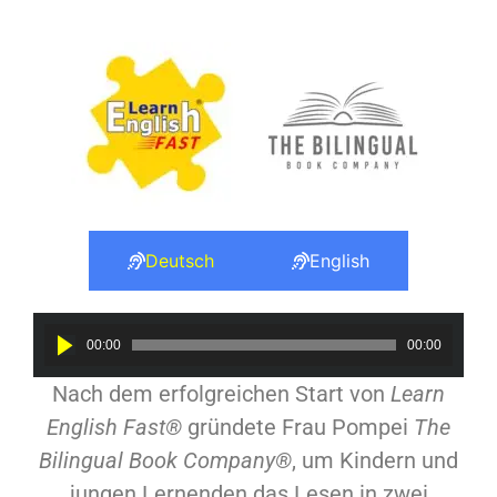
Deutsch
English
Audio
00:00
00:00
Player
Nach dem erfolgreichen Start von
Learn
English Fast®
gründete Frau Pompei
The
Bilingual Book Company®
, um Kindern und
jungen Lernenden das Lesen in zwei