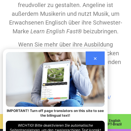
freudvoller zu gestalten. Angeline ist
außerdem Musikerin und nutzt Musik, um
Erwachsenen Englisch über ihre Schwester-
Marke
Learn English Fast®
beizubringen.
Wenn Sie mehr über ihre Ausbildung
erfahren oder andere Projekte entdecken
×
möchten, besuchen Sie bitte die folgenden
Links:
https://learnenglishfast.com/
https://www.linkedin.com/in/angeline-pompei/
IMPORTANT! Turn off page translators on this site to see
the bilingual text!
English
English
English
English
Spanish
French
Italian
PT-Brazil
WICHTIG! Bitte deaktivieren Sie automatische
Seitentranslatoren, um den zweisprachigen Text korrekt