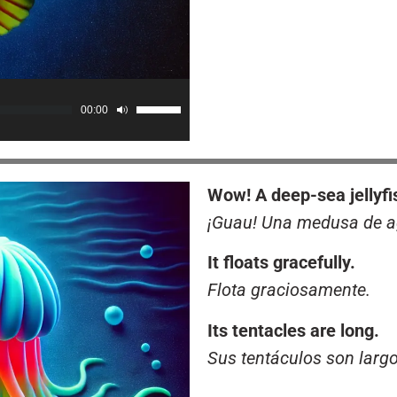
00:00
Use
Up/Down
Arrow
keys
Wow! A deep-sea jellyfi
to
increase
¡Guau! Una medusa de a
or
decrease
It floats gracefully.
volume.
Flota graciosamente.
Its tentacles are long.
Sus tentáculos son largo