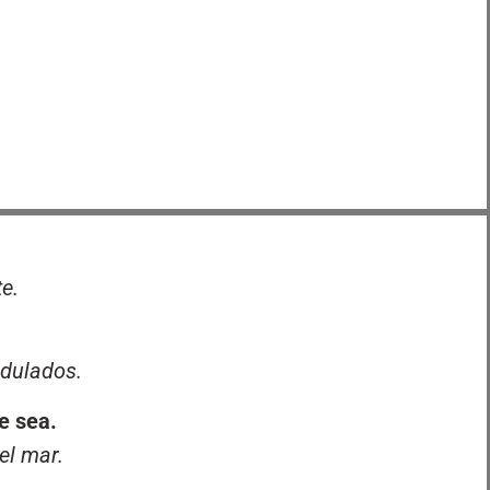
e.
ndulados.
he sea.
el mar.