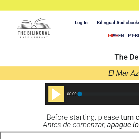
Log In
Bilingual Audiobook
EN | PT-B
The De
El Mar Az
Audio
00:00
Player
Before starting, please
turn 
Antes de comenzar,
apague lo