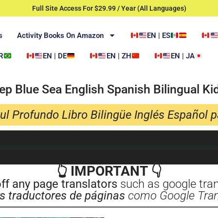
Full Site Access For $29.99 / Year (All Languages)
s
Activity Books On Amazon
EN | ES
R
EN | DE
EN | ZH
EN | JA
ep Blue Sea English Spanish Bilingual Ki
ul Profundo Libro Bilingüe Inglés Español 
👆 IMPORTANT 👇
off any page translators
such as google trans
s traductores de páginas
como Google Transl