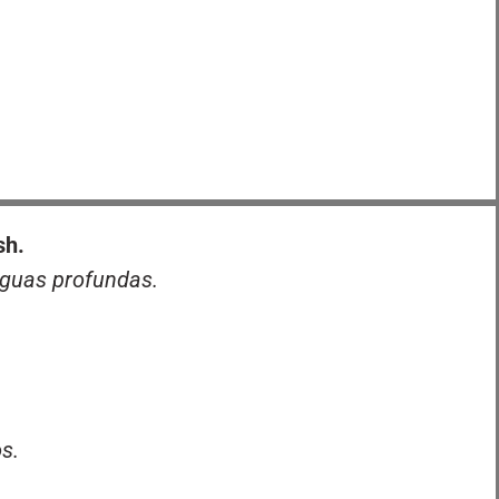
sh.
guas profundas.
s.