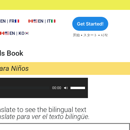
EN | FR
EN | IT
Get Started!
EN | KO
开始 • スタート • 시작
ds Book
para Niños
00:00
Use
Up/Down
Arrow
late to see the bilingual text
keys
ate para ver el texto bilingüe.
to
increase
or