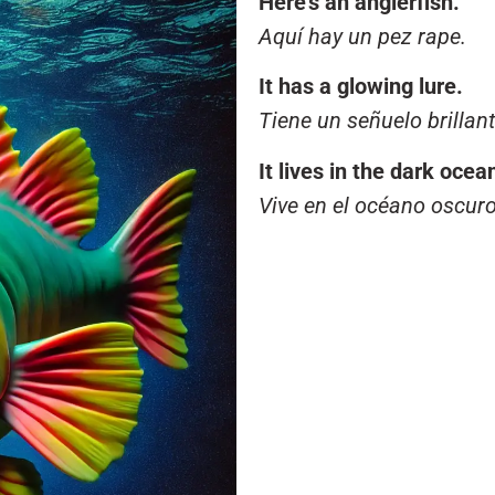
Here’s an anglerfish.
increase
Aquí hay un pez rape.
or
decrease
It has a glowing lure.
volume.
Tiene un señuelo brillant
It lives in the dark ocea
Vive en el océano oscuro