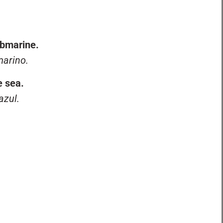
decrease
volume.
bmarine.
arino.
e sea.
azul.