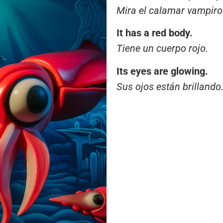
increase
Mira el calamar vampiro
or
decrease
It has a red body.
volume.
Tiene un cuerpo rojo.
Its eyes are glowing.
Sus ojos están brillando