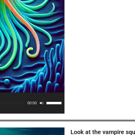
00:00
Use
Up/Down
Arrow
keys
Look at the vampire squ
to