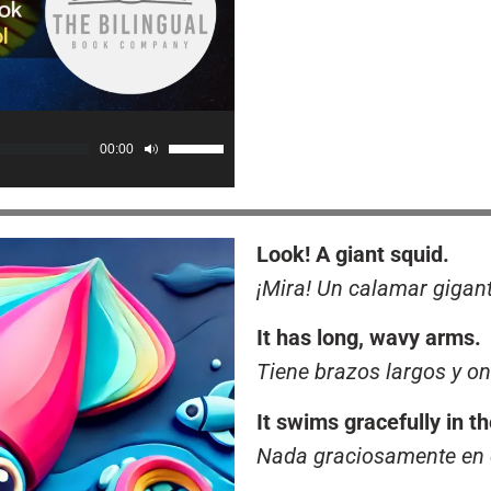
00:00
Use
Up/Down
Arrow
keys
Look! A giant squid.
to
increase
¡Mira! Un calamar gigant
or
decrease
It has long, wavy arms.
volume.
Tiene brazos largos y o
It swims gracefully in t
Nada graciosamente en 