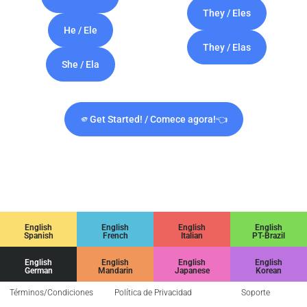
They / Eles
He / Ele
They / Elas
She / Ela
🫵Get Started! / Comece agora!👈
English
English
English
English
Spanish
French
Italian
PT-Brazil
English
English
English
English
German
Mandarin
Japanese
Korean
Términos/Condiciones
Política de Privacidad
Soporte