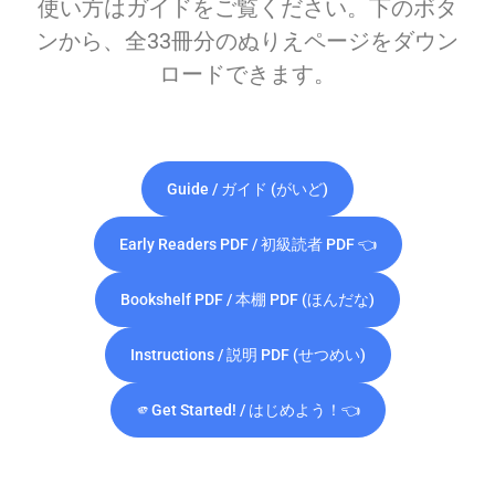
使い方はガイドをご覧ください。下のボタ
ンから、全33冊分のぬりえページをダウン
ロードできます。
Guide / ガイド (がいど)
Early Readers PDF / 初級読者 PDF 👈
Bookshelf PDF / 本棚 PDF (ほんだな)
Instructions / 説明 PDF (せつめい)
🫵Get Started! / はじめよう！👈