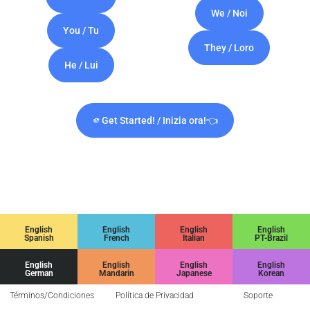
We / Noi
You / Tu
They / Loro
He / Lui
🫵Get Started! / Inizia ora!👈
English
English
English
English
Spanish
French
Italian
PT-Brazil
English
English
English
English
German
Mandarin
Japanese
Korean
Términos/Condiciones
Política de Privacidad
Soporte