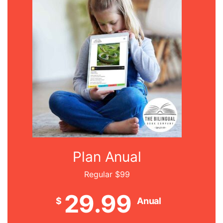
Plan Anual
Regular $99
29.99
$
Anual