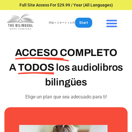
Full Site Access For $29.99 / Year (All Languages)
Start
开始 • スタート • 시작
ACCESO COMPLETO
A
TODOS
los audiolibros
bilingües
Elige un plan que sea adecuado para ti!