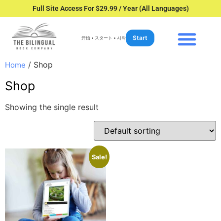
Full Site Access For $29.99 / Year (All Languages)
Start
开始 • スタート • 시작
/ Shop
Home
Shop
Showing the single result
Sale!