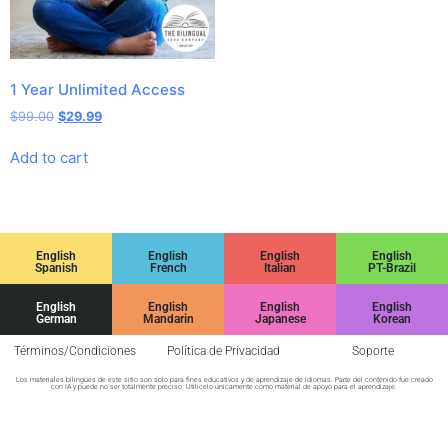
1 Year Unlimited Access
$
99.00
$
29.99
Add to cart
English
English
English
English
Spanish
French
Italian
PT-Brazil
English
English
English
English
German
Mandarin
Japanese
Korean
Términos/Condiciones
Política de Privacidad
Soporte
Los materiales bilingües de este sitio son solo para fines educativos y de aprendizaje de idiomas. Parte del contenido fue creado
con IA y puede no ser totalmente preciso. Utilícelo únicamente como material de apoyo para el aprendizaje.