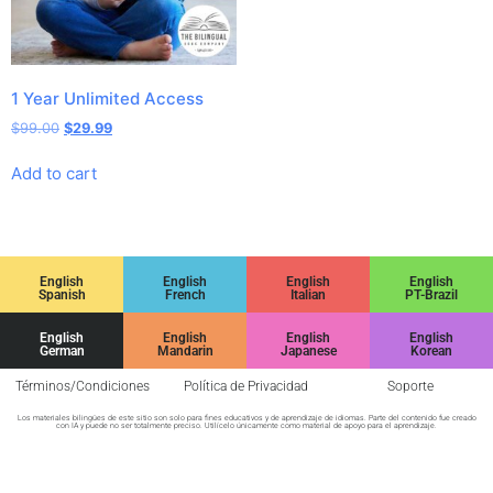
1 Year Unlimited Access
$
99.00
$
29.99
Add to cart
English
English
English
English
Spanish
French
Italian
PT-Brazil
English
English
English
English
German
Mandarin
Japanese
Korean
Términos/Condiciones
Política de Privacidad
Soporte
Los materiales bilingües de este sitio son solo para fines educativos y de aprendizaje de idiomas. Parte del contenido fue creado
con IA y puede no ser totalmente preciso. Utilícelo únicamente como material de apoyo para el aprendizaje.