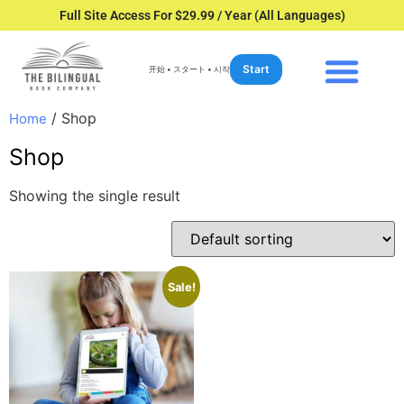
Full Site Access For $29.99 / Year (All Languages)
Start
开始 • スタート • 시작
/ Shop
Home
Shop
Showing the single result
Sale!