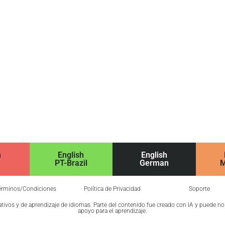
h
English
English
PT-Brazil
German
M
érminos/Condiciones
Política de Privacidad
Soporte
cativos y de aprendizaje de idiomas. Parte del contenido fue creado con IA y puede n
apoyo para el aprendizaje.