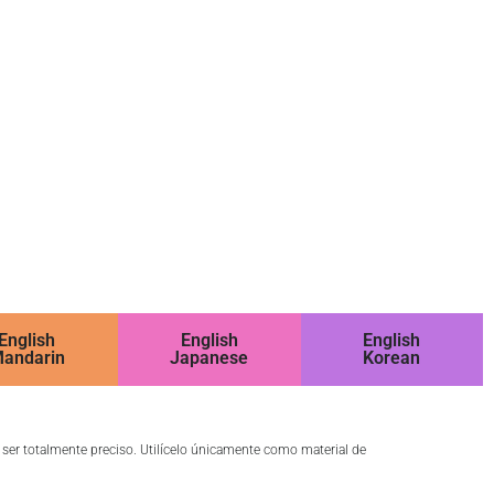
English
English
English
andarin
Japanese
Korean
o ser totalmente preciso. Utilícelo únicamente como material de