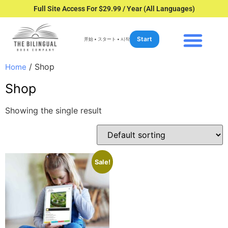
Full Site Access For $29.99 / Year (All Languages)
Start
开始 • スタート • 시작
/ Shop
Home
Shop
Showing the single result
Sale!