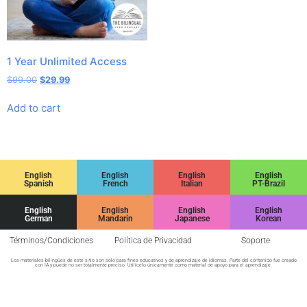
1 Year Unlimited Access
$
99.00
$
29.99
Add to cart
English
English
English
English
Spanish
French
Italian
PT-Brazil
English
English
English
English
German
Mandarin
Japanese
Korean
Términos/Condiciones
Política de Privacidad
Soporte
Los materiales bilingües de este sitio son solo para fines educativos y de aprendizaje de idiomas. Parte del contenido fue creado
con IA y puede no ser totalmente preciso. Utilícelo únicamente como material de apoyo para el aprendizaje.