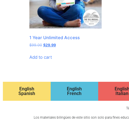
1 Year Unlimited Access
$
99.00
$
29.99
Add to cart
English
English
Englis
Spanish
French
Italian
T
Los materiales bilingües de este sitio son solo para fines edu