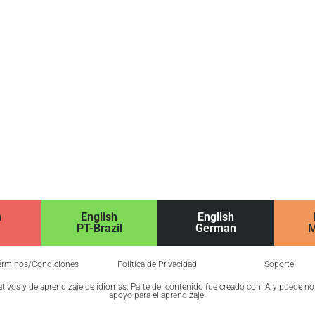
h
English
English
PT-Brazil
German
M
érminos/Condiciones
Política de Privacidad
Soporte
cativos y de aprendizaje de idiomas. Parte del contenido fue creado con IA y puede n
apoyo para el aprendizaje.