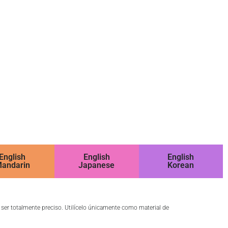
English
English
English
andarin
Japanese
Korean
o ser totalmente preciso. Utilícelo únicamente como material de