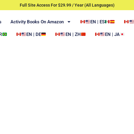
Full Site Access For $29.99 / Year (All Languages)
s
Activity Books On Amazon
EN | ES
R
EN | DE
EN | ZH
EN | JA