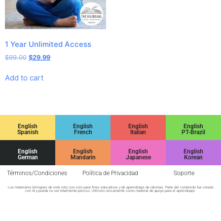
1 Year Unlimited Access
$
99.00
$
29.99
Add to cart
English
English
English
English
Spanish
French
Italian
PT-Brazil
English
English
English
English
German
Mandarin
Japanese
Korean
Términos/Condiciones
Política de Privacidad
Soporte
Los materiales bilingües de este sitio son solo para fines educativos y de aprendizaje de idiomas. Parte del contenido fue creado
con IA y puede no ser totalmente preciso. Utilícelo únicamente como material de apoyo para el aprendizaje.