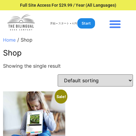
Full Site Access For $29.99 / Year (All Languages)
Start
开始 • スタート • 시작
/ Shop
Home
Shop
Showing the single result
Sale!