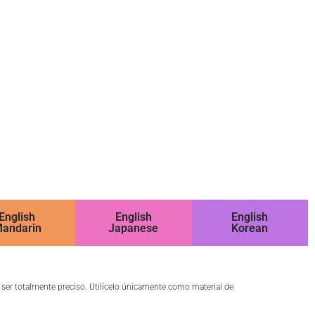
English
English
English
andarin
Japanese
Korean
o ser totalmente preciso. Utilícelo únicamente como material de