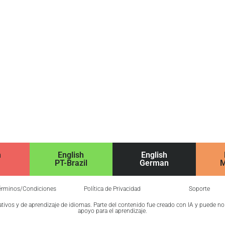
h
English
English
PT-Brazil
German
M
érminos/Condiciones
Política de Privacidad
Soporte
cativos y de aprendizaje de idiomas. Parte del contenido fue creado con IA y puede n
apoyo para el aprendizaje.