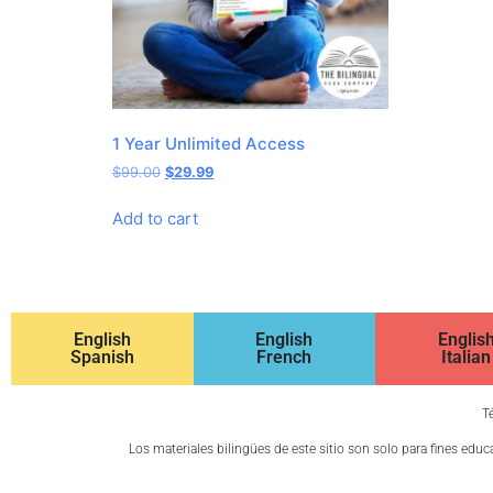
1 Year Unlimited Access
$
99.00
$
29.99
Add to cart
English
English
Englis
Spanish
French
Italian
T
Los materiales bilingües de este sitio son solo para fines edu