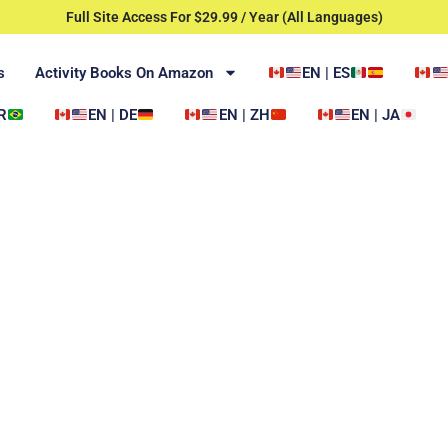
Full Site Access For $29.99 / Year (All Languages)
s
Activity Books On Amazon
EN | ES
R
EN | DE
EN | ZH
EN | JA