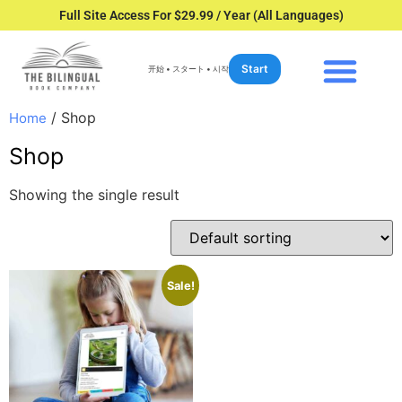
Full Site Access For $29.99 / Year (All Languages)
Start
开始 • スタート • 시작
/ Shop
Home
Shop
Showing the single result
Sale!