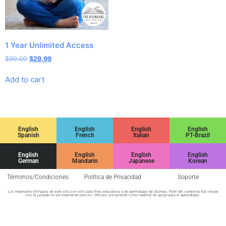
1 Year Unlimited Access
$
99.00
$
29.99
Add to cart
English
English
English
English
Spanish
French
Italian
PT-Brazil
English
English
English
English
German
Mandarin
Japanese
Korean
Términos/Condiciones
Política de Privacidad
Soporte
Los materiales bilingües de este sitio son solo para fines educativos y de aprendizaje de idiomas. Parte del contenido fue creado
con IA y puede no ser totalmente preciso. Utilícelo únicamente como material de apoyo para el aprendizaje.