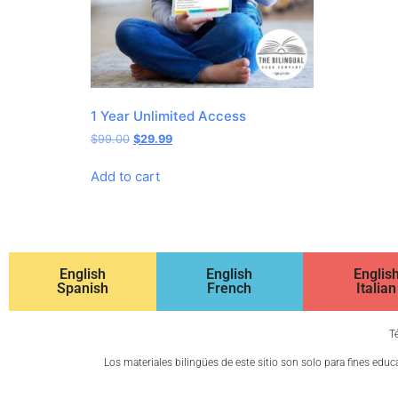
1 Year Unlimited Access
$
99.00
$
29.99
Add to cart
English
English
Englis
Spanish
French
Italian
T
Los materiales bilingües de este sitio son solo para fines edu