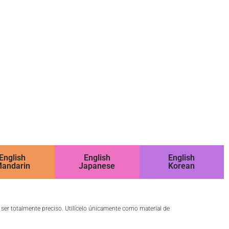
English
English
English
andarin
Japanese
Korean
o ser totalmente preciso. Utilícelo únicamente como material de