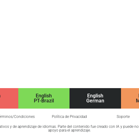
h
English
English
PT-Brazil
German
M
érminos/Condiciones
Política de Privacidad
Soporte
cativos y de aprendizaje de idiomas. Parte del contenido fue creado con IA y puede n
apoyo para el aprendizaje.