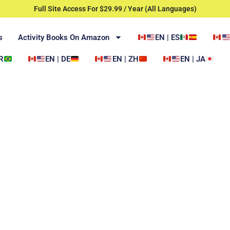
Full Site Access For $29.99 / Year (All Languages)
s
Activity Books On Amazon
EN | ES
R
EN | DE
EN | ZH
EN | JA