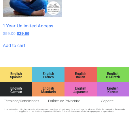
1 Year Unlimited Access
$
99.00
$
29.99
Add to cart
English
English
English
English
Spanish
French
Italian
PT-Brazil
English
English
English
English
German
Mandarin
Japanese
Korean
Términos/Condiciones
Política de Privacidad
Soporte
Los materiales bilingües de este sitio son solo para fines educativos y de aprendizaje de idiomas. Parte del contenido fue creado
con IA y puede no ser totalmente preciso. Utilícelo únicamente como material de apoyo para el aprendizaje.