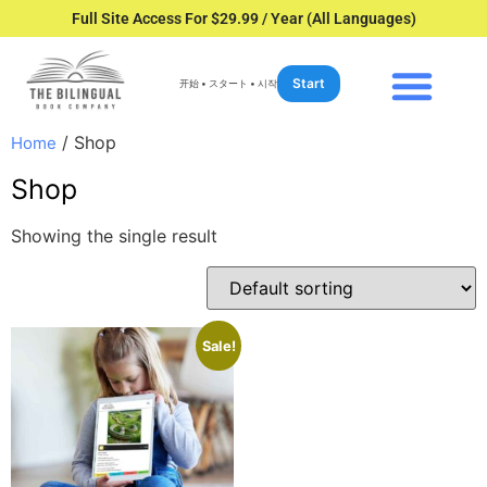
Full Site Access For $29.99 / Year (All Languages)
Start
开始 • スタート • 시작
/ Shop
Home
Shop
Showing the single result
Sale!