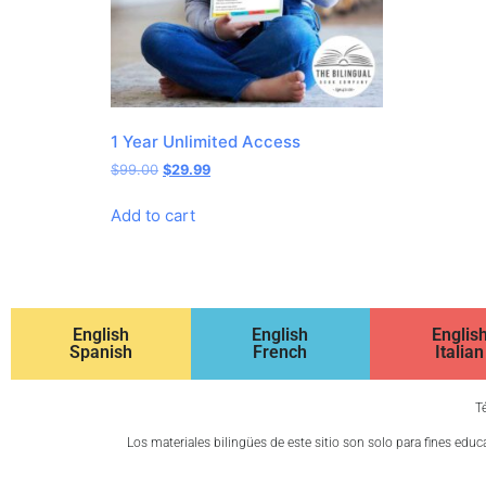
1 Year Unlimited Access
$
99.00
$
29.99
Add to cart
English
English
Englis
Spanish
French
Italian
T
Los materiales bilingües de este sitio son solo para fines edu