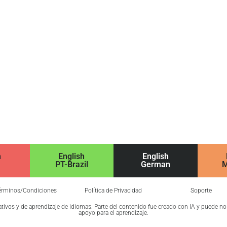
h
English
English
PT-Brazil
German
M
érminos/Condiciones
Política de Privacidad
Soporte
cativos y de aprendizaje de idiomas. Parte del contenido fue creado con IA y puede n
apoyo para el aprendizaje.