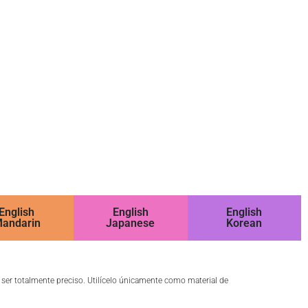
English
English
English
andarin
Japanese
Korean
o ser totalmente preciso. Utilícelo únicamente como material de