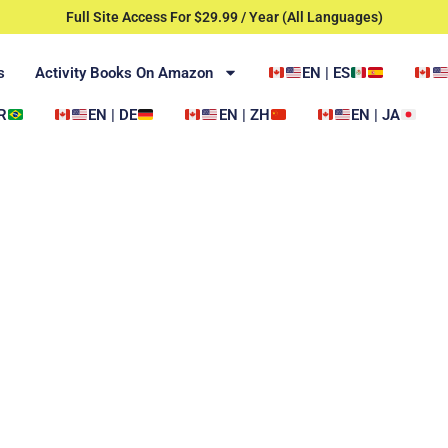
Full Site Access For $29.99 / Year (All Languages)
s
Activity Books On Amazon
EN | ES
R
EN | DE
EN | ZH
EN | JA