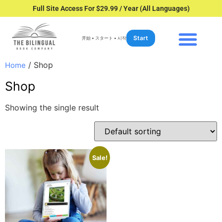
Full Site Access For $29.99 / Year (All Languages)
Start
开始 • スタート • 시작
/ Shop
Home
Shop
Showing the single result
Sale!