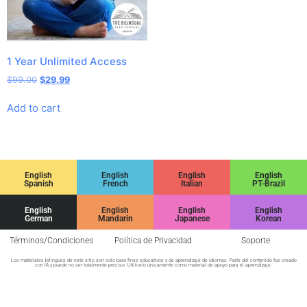
1 Year Unlimited Access
$
99.00
$
29.99
Add to cart
English
English
English
English
Spanish
French
Italian
PT-Brazil
English
English
English
English
German
Mandarin
Japanese
Korean
Términos/Condiciones
Política de Privacidad
Soporte
Los materiales bilingües de este sitio son solo para fines educativos y de aprendizaje de idiomas. Parte del contenido fue creado
con IA y puede no ser totalmente preciso. Utilícelo únicamente como material de apoyo para el aprendizaje.