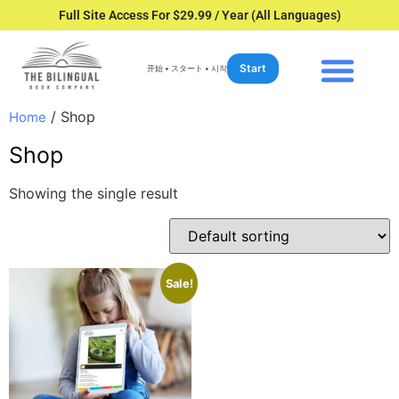
Full Site Access For $29.99 / Year (All Languages)
Start
开始 • スタート • 시작
/ Shop
Home
Shop
Showing the single result
Sale!