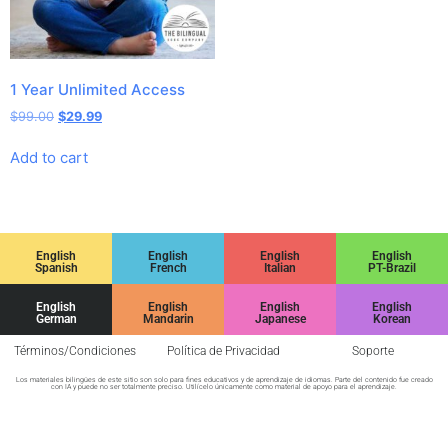
1 Year Unlimited Access
$
99.00
$
29.99
Add to cart
English
English
English
English
Spanish
French
Italian
PT-Brazil
English
English
English
English
German
Mandarin
Japanese
Korean
Términos/Condiciones
Política de Privacidad
Soporte
Los materiales bilingües de este sitio son solo para fines educativos y de aprendizaje de idiomas. Parte del contenido fue creado
con IA y puede no ser totalmente preciso. Utilícelo únicamente como material de apoyo para el aprendizaje.