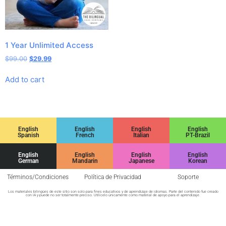
1 Year Unlimited Access
$
99.00
$
29.99
Add to cart
English
English
English
English
Spanish
French
Italian
PT-Brazil
English
English
English
English
German
Mandarin
Japanese
Korean
Términos/Condiciones
Política de Privacidad
Soporte
Los materiales bilingües de este sitio son solo para fines educativos y de aprendizaje de idiomas. Parte del contenido fue creado
con IA y puede no ser totalmente preciso. Utilícelo únicamente como material de apoyo para el aprendizaje.