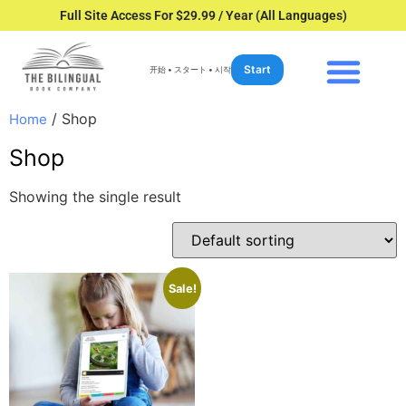
Full Site Access For $29.99 / Year (All Languages)
Start
开始 • スタート • 시작
/ Shop
Home
Shop
Showing the single result
Sale!