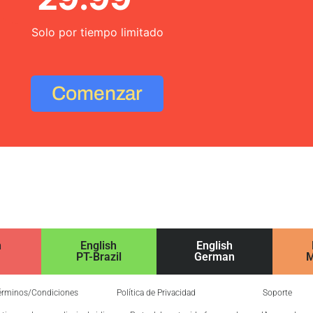
Solo por tiempo limitado
Comenzar
h
English
English
PT-Brazil
German
M
érminos/Condiciones
Política de Privacidad
Soporte