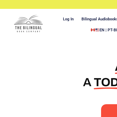
Log In
Bilingual Audiobook
EN | PT-B
A
TO