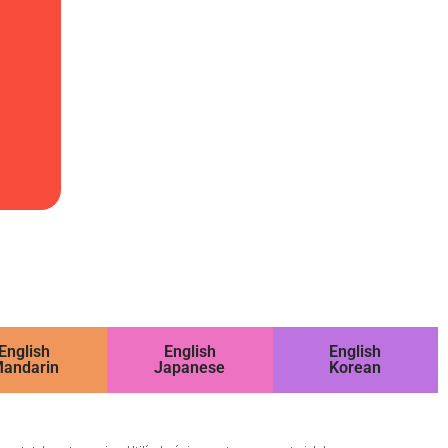
English
English
English
andarin
Japanese
Korean