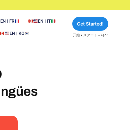
EN | FR
EN | IT
Get Started!
EN | KO
开始 • スタート • 시작
O
lingües