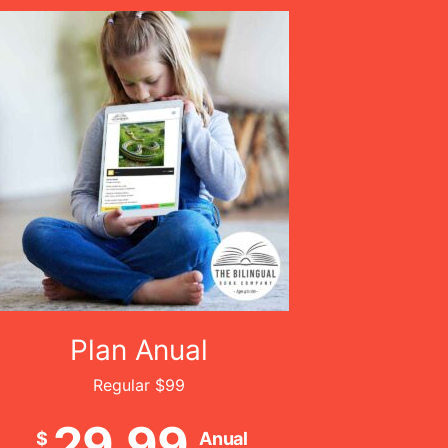
Plan Anual
Regular $99
29.99
$
Anual