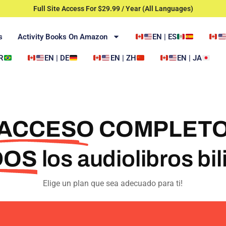
Full Site Access For $29.99 / Year (All Languages)
s
Activity Books On Amazon
EN | ES
R
EN | DE
EN | ZH
EN | JA
ACCESO COMPLET
DOS
los audiolibros bi
Elige un plan que sea adecuado para ti!