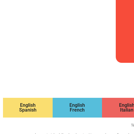
English
English
Englis
Spanish
French
Italian
T