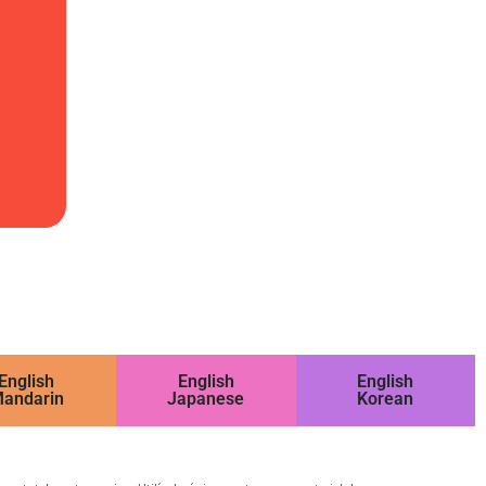
English
English
English
andarin
Japanese
Korean