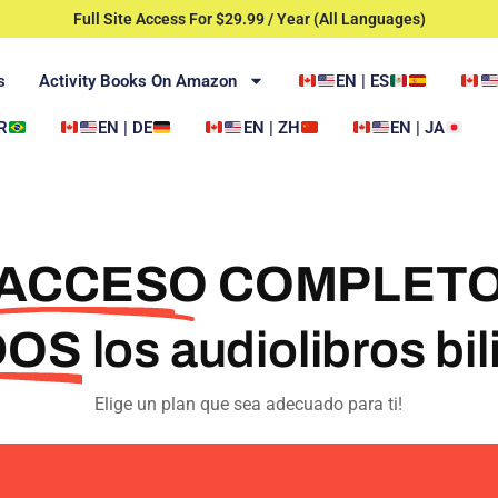
Full Site Access For $29.99 / Year (All Languages)
s
Activity Books On Amazon
EN | ES
R
EN | DE
EN | ZH
EN | JA
ACCESO COMPLET
DOS
los audiolibros bi
Elige un plan que sea adecuado para ti!