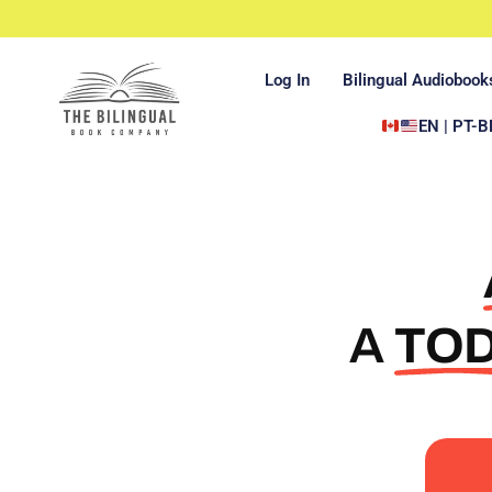
Log In
Bilingual Audiobook
EN | PT-B
A
TO