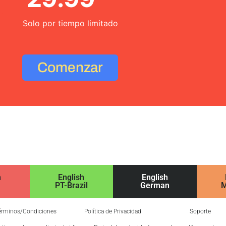
Solo por tiempo limitado
Comenzar
h
English
English
PT-Brazil
German
M
érminos/Condiciones
Política de Privacidad
Soporte