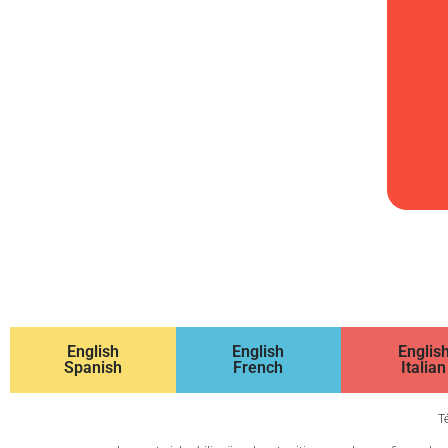
English
English
Englis
Spanish
French
Italian
T